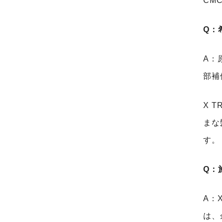
CM
Q
：
A：
部補
X 
まな
す。
Q
：
A：
は、