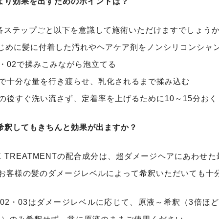
より効果を出すためのポイントは？
各ステップごと以下を意識して施術いただけますでしょう
はじめに髪に付着した汚れやヘアケア剤をノンシリコンシャ
01・02で揉みこみながら泡立てる
03で十分な量を行き渡らせ、乳化されるまで揉み込む
04の後すぐ洗い流さず、定着率を上げるために10～15分お
希釈してもきちんと効果が出ますか？
X TREATMENTの配合成分は、超ダメージヘアにあわ
お客様の髪のダメージレベルによって希釈いただいても十
・02・03はダメージレベルに応じて、原液～希釈（3倍ほ