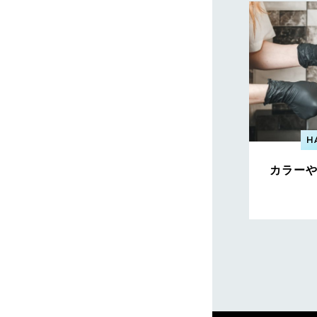
H
カラー