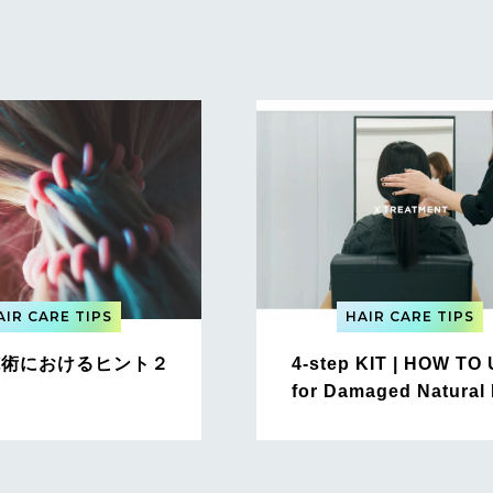
AIR CARE TIPS
HAIR CARE TIPS
| 施術におけるヒント２
4-step KIT | HOW TO
for Damaged Natural 