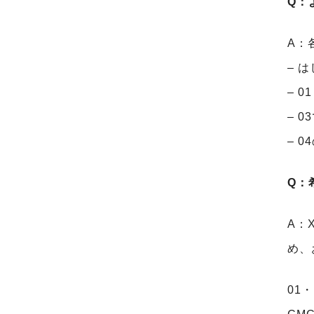
Q
：
A：
– 
– 
– 
– 
Q
：
A：
め、
01