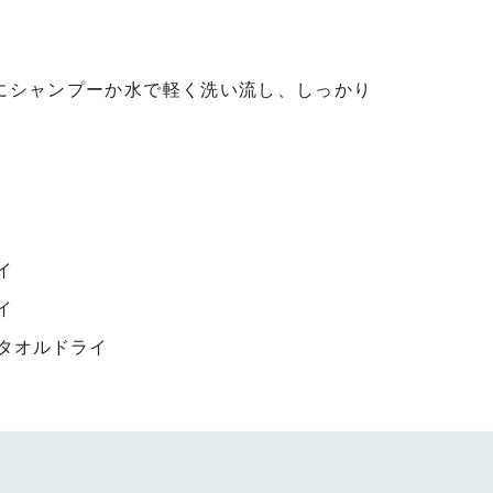
とにシャンプーか水で軽く洗い流し、しっかり
イ
イ
てタオルドライ