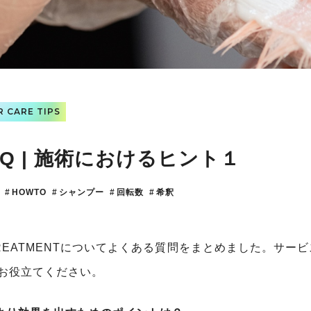
R CARE TIPS
AQ | 施術におけるヒント１
HOWTO
シャンプー
回転数
希釈
TREATMENTについてよくある質問をまとめました。サ
お役立てください。