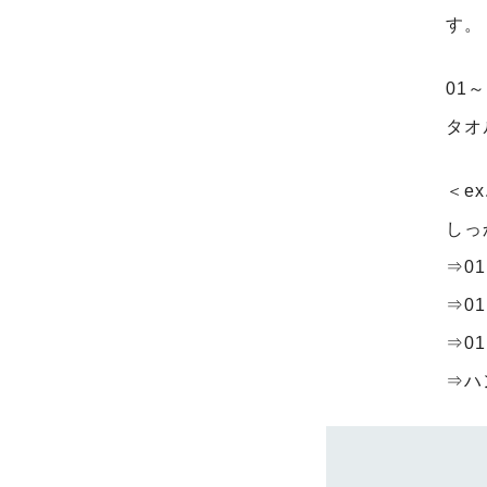
す。
01
タオ
＜e
しっ
⇒0
⇒0
⇒0
⇒ハ